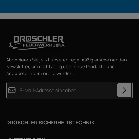
Abonnieren Sie jetzt unseren regelmäßig erscheinenden
Newsletter, um rechtzeitig über neue Produkte und
Angebote informiert zu werden.
E-Mail-Adresse*
Datenschutz
Diese Seite ist durch reCAPTCHA geschützt und es gelten die
Die mit einem Stern (*) markierten Felder sind
Datenschutzrichtlinie
und
Nutzungsbedingungen
.
Ich habe die
Datenschutzbestimmungen
zur
Pflichtfelder.
DRÖSCHLER SICHERHEITSTECHNIK
Kenntnis genommen und die
AGB
gelesen und bin mit
ihnen einverstanden.
*