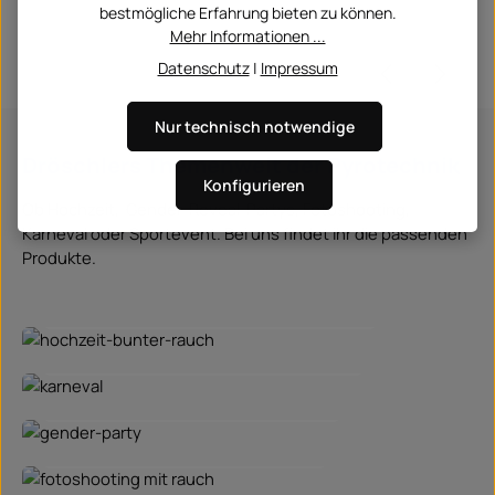
bestmögliche Erfahrung bieten zu können.
Mehr Informationen ...
Datenschutz
|
Impressum
Nur technisch notwendige
Dröschlers Themenwelt der Pyrotechnik
Konfigurieren
Ob Hochzeit, Gender-Reveal-Partys, Fotoshooting,
Karneval oder Sportevent. Bei uns findet ihr die passenden
Produkte.
Pyrotechnik für besondere Momente
Pyrotechnik für besondere Momente
Pyrotechnik für Karneval und Party
Pyrotechnik für Karneval und Party
Pyrotechnik für Gender-Reveals
Pyrotechnik für Gender-Reveals
Pyrotechnik für Fotoshootings
Pyrotechnik für Fotoshootings
Pyrotechnik für Sport & Fußball