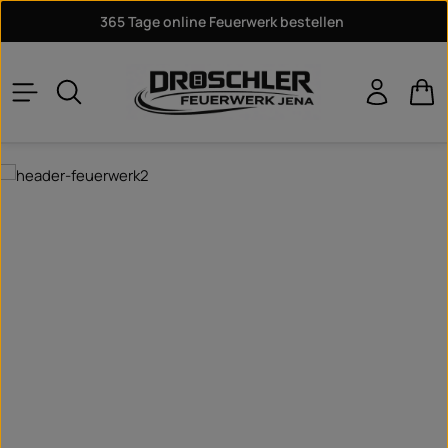
365 Tage online Feuerwerk bestellen
Zum Hauptinhalt springen
War
Bildergalerie überspringen