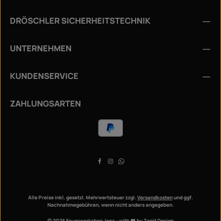
Die mit einem Stern (*) markierten Felder sind
Ich habe die
Datenschutzbestimmungen
zur
Pflichtfelder.
DRÖSCHLER SICHERHEITSTECHNIK
Kenntnis genommen und die
AGB
gelesen und bin mit
ihnen einverstanden.
*
UNTERNEHMEN
KUNDENSERVICE
ZAHLUNGSARTEN
Alle Preise inkl. gesetzl. Mehrwertsteuer zzgl.
Versandkosten
und ggf.
Nachnahmegebühren, wenn nicht anders angegeben.
© 2026 Feuerwerkshop Jena - with
by
Zenit Design