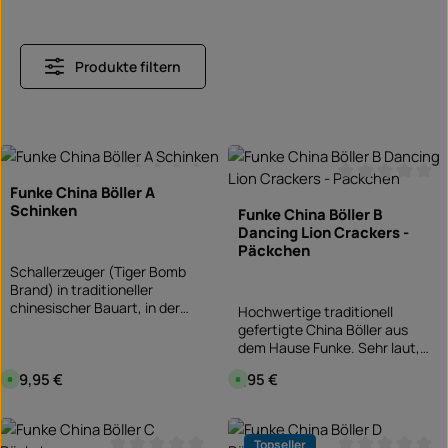
Produkte filtern
Funke China Böller A
Durchschnittliche Bewertung von 0 von 5 Sterne
Durchschnittlic
Schinken
Funke China Böller B
Dancing Lion Crackers -
Päckchen
Schallerzeuger (Tiger Bomb
Brand) in traditioneller
chinesischer Bauart, in der
Hochwertige traditionell
Größe 460 ( 3“ x 9/16“), 40
gefertigte China Böller aus
Packungen pro Schinken.
dem Hause Funke. Sehr laut,
tolle Schnipsel, eingepackt in
Regulärer Preis:
49,95 €
Regulärer Preis:
1,95 €
S
S
rotem Seidenpapier. Hier als
o
o
Päckchen mit 4 Stück. Special
f
f
o
o
edition Dancing Lion
r
r
Produkt Anzahl: Gib den gewünschten Wert ein od
Produkt Anzahl: Gib d
CrackersP1 Schallerzeuger
t
t
Topseller