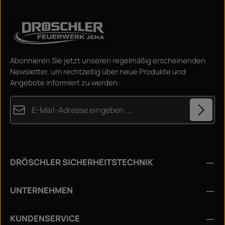
Abonnieren Sie jetzt unseren regelmäßig erscheinenden
Newsletter, um rechtzeitig über neue Produkte und
Angebote informiert zu werden.
E-Mail-Adresse*
Datenschutz
Diese Seite ist durch reCAPTCHA geschützt und es gelten die
Die mit einem Stern (*) markierten Felder sind
Datenschutzrichtlinie
und
Nutzungsbedingungen
.
Ich habe die
Datenschutzbestimmungen
zur
Pflichtfelder.
DRÖSCHLER SICHERHEITSTECHNIK
Kenntnis genommen und die
AGB
gelesen und bin mit
ihnen einverstanden.
*
UNTERNEHMEN
KUNDENSERVICE