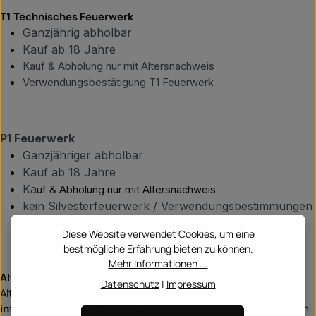
T1 Technisches Feuerwerk
Ganzjährig abholbar
Kauf ab 18 Jahre
Kauf & Abholung nur mit Altersnachweis
Verwendungsbestätigung T1 Feuerwerk
P1 Feuerwerk
Ganzjähriger abholbar
Kauf ab 18 Jahre
Ka
uf & Abholung nur mit Altersnachweis
kein Silvesterfeuerwerk / Verwendungsbestimmungen
auf dem Artikel lesen
Diese Website verwendet Cookies, um eine
bestmögliche Erfahrung bieten zu können.
Mehr Informationen ...
Altersnachweis:
Datenschutz
|
Impressum
Altersnachweise können als Scan oder Kopie an
info@feuerwerkshop-jena.de
gesendet werden. Diese werden