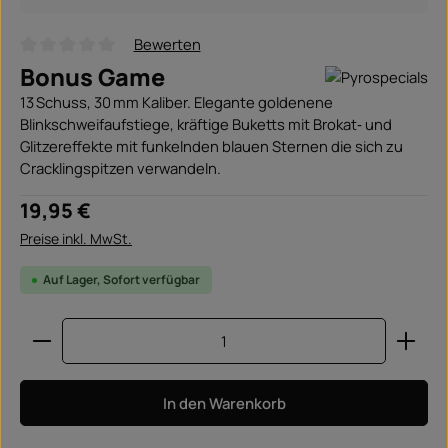
Bewerten
Durchschnittliche Bewertung von 0 von 5 Sternen
Bonus Game
13 Schuss, 30 mm Kaliber. Elegante goldenene
Blinkschweifaufstiege, kräftige Buketts mit Brokat‑ und
Glitzereffekte mit funkelnden blauen Sternen die sich zu
Cracklingspitzen verwandeln.
Regulärer Preis:
19,95 €
Preise inkl. MwSt.
Auf Lager, Sofort verfügbar
Produkt Anzahl: Gib den gewünschten Wert ein ode
In den Warenkorb