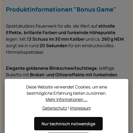
Produktinformationen "Bonus Game"
Spektakuläres Feuerwerk für alle, die Wert auf
stilvolle
Effekte, brillante Farben und funkelnde Höhepunkte
legen. Mit
13 Schuss im 30 mm Kaliber
und ca.
260 g NEM
sorgt sie in rund
20 Sekunden
für ein eindrucksvolles
Himmelsspektakel.
Elegante goldenene Blinkschweifaufstiege
, kräftige
Buketts mit
Brokat‑ und Glitzereffekte mit funkelnden
blauen Sternen die sich zu Cracklingspitzen verwandeln.
Diese Website verwendet Cookies, um eine
bestmögliche Erfahrung bieten zu können.
Mehr Informationen ...
Datenschutz
|
Impressum
Mit dem Aufruf des Videos erklären Sie sich
einverstanden, dass Ihre Daten an YouTube
Nur technisch notwendige
übermittelt werden und das Sie die