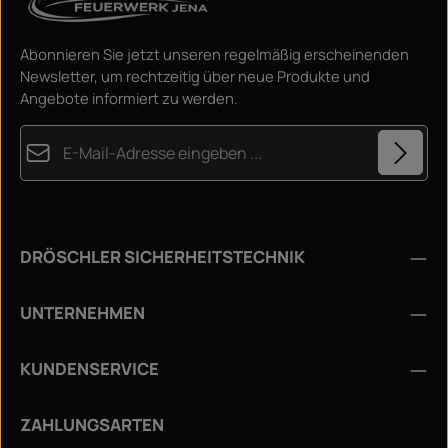
Abonnieren Sie jetzt unseren regelmäßig erscheinenden
Newsletter, um rechtzeitig über neue Produkte und
Angebote informiert zu werden.
E-Mail-Adresse*
Datenschutz
Diese Seite ist durch reCAPTCHA geschützt und es gelten die
Die mit einem Stern (*) markierten Felder sind
Datenschutzrichtlinie
und
Nutzungsbedingungen
.
Ich habe die
Datenschutzbestimmungen
zur
Pflichtfelder.
DRÖSCHLER SICHERHEITSTECHNIK
Kenntnis genommen und die
AGB
gelesen und bin mit
ihnen einverstanden.
*
UNTERNEHMEN
KUNDENSERVICE
ZAHLUNGSARTEN