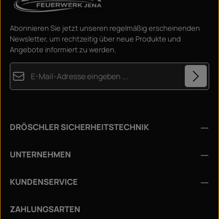
Abonnieren Sie jetzt unseren regelmäßig erscheinenden
Newsletter, um rechtzeitig über neue Produkte und
Angebote informiert zu werden.
E-Mail-Adresse*
Datenschutz
Diese Seite ist durch reCAPTCHA geschützt und es gelten die
Die mit einem Stern (*) markierten Felder sind
Datenschutzrichtlinie
und
Nutzungsbedingungen
.
Ich habe die
Datenschutzbestimmungen
zur
Pflichtfelder.
DRÖSCHLER SICHERHEITSTECHNIK
Kenntnis genommen und die
AGB
gelesen und bin mit
ihnen einverstanden.
*
UNTERNEHMEN
KUNDENSERVICE
ZAHLUNGSARTEN