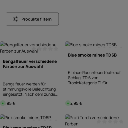
Produkte filtern
Blue smoke mines TD6B
Durchschnittliche Bewertung von 0 von 5 Sterne
Durchschnittlic
Bengalfeuer verschiedene
Farben zur Auswahl
6 blaue Rauchfeuertöpfe auf
Schlag. TD 6 von
TropicKategorie T1 für
Bengalfeuer werden für
technische Zwecke, ganzjährig
stimmungsvolle Beleuchtung
frei verkäuflich an Personen ab
eingesetzt. Nach dem zünden
18 Jahren.T1
entsteht eine sprühende,
Regulärer Preis:
2,95 €
Regulärer Preis:
15,95 €
S
S
Verwendungsnachweis
leuchtend helle, farbige
o
o
erforderlich!
Flamme. Zusätzlich entsteht
f
f
o
o
Rauch. Um die bunten
r
r
Produkt Anzahl: Gib d
Flammen zu erzeugen, werden
t
t
v
v
verschiedene Metalle genutzt.
e
e
Pink smoke mines TD6P