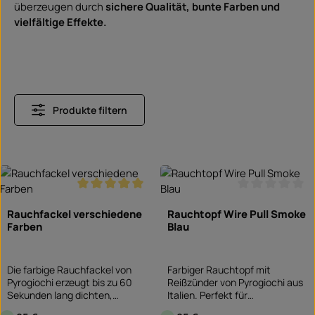
überzeugen durch
sichere Qualität, bunte Farben und
vielfältige Effekte.
Produkte filtern
Durchschnittliche Bewertung von 5 von 5 Sterne
Durchschnittlic
Rauchfackel verschiedene
Rauchtopf Wire Pull Smoke
Farben
Blau
Die farbige Rauchfackel von
Farbiger Rauchtopf mit
Pyrogiochi erzeugt bis zu 60
Reißzünder von Pyrogiochi aus
Sekunden lang dichten,
Italien. Perfekt für
gleichmäßigen Rauch. Dank
Fotoshootings, Sportevent