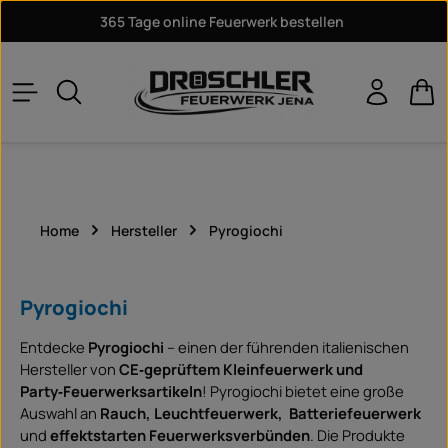
365 Tage online Feuerwerk bestellen
Zum Hauptinhalt springen
War
Home
Hersteller
Pyrogiochi
Pyrogiochi
Entdecke
Pyrogiochi
– einen der führenden italienischen
Hersteller von
CE‑geprüftem Kleinfeuerwerk und
Party‑Feuerwerksartikeln
! Pyrogiochi bietet eine große
Auswahl an
Rauch, Leuchtfeuerwerk, Batteriefeuerwerk
und
effektstarten Feuerwerksverbünden
. Die Produkte