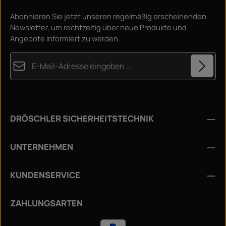
Abonnieren Sie jetzt unseren regelmäßig erscheinenden
Newsletter, um rechtzeitig über neue Produkte und
Angebote informiert zu werden.
E-Mail-Adresse*
Datenschutz
Diese Seite ist durch reCAPTCHA geschützt und es gelten die
Die mit einem Stern (*) markierten Felder sind
Datenschutzrichtlinie
und
Nutzungsbedingungen
.
Ich habe die
Datenschutzbestimmungen
zur
Pflichtfelder.
DRÖSCHLER SICHERHEITSTECHNIK
Kenntnis genommen und die
AGB
gelesen und bin mit
ihnen einverstanden.
*
UNTERNEHMEN
KUNDENSERVICE
ZAHLUNGSARTEN