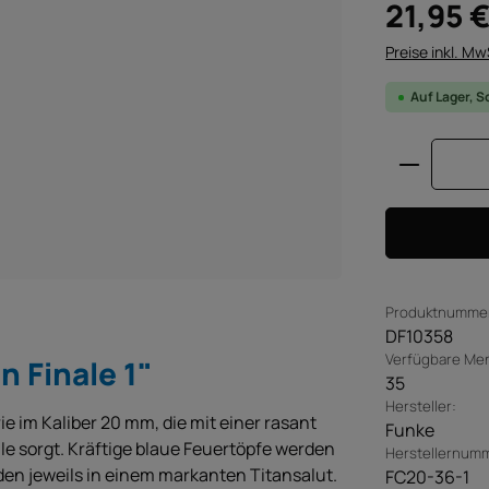
Regulärer Pre
21,95 
Preise inkl. Mw
Auf Lager, S
Produkt 
Produktnumme
DF10358
Verfügbare Me
 Finale 1"
35
Hersteller:
e im Kaliber 20 mm, die mit einer rasant
Funke
e sorgt. Kräftige blaue Feuertöpfe werden
Herstellernum
en jeweils in einem markanten Titansalut.
FC20-36-1