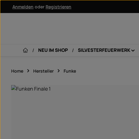
Anmelden
oder
Registrieren
um Hauptinhalt springen
Zur Hauptnavigation springen
NEU IM SHOP
SILVESTERFEUERWERK
Home
Hersteller
Funke
Bildergalerie überspringen