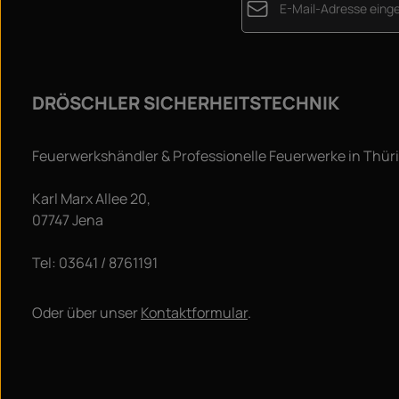
Datenschutz
Die mit einem Stern (*) m
Ich habe die
Datensc
DRÖSCHLER SICHERHEITSTECHNIK
genommen und die
A
einverstanden.
*
Feuerwerkshändler & Professionelle Feuerwerke in Thür
Karl Marx Allee 20,
07747 Jena
Tel: 03641 / 8761191
Oder über unser
Kontaktformular
.