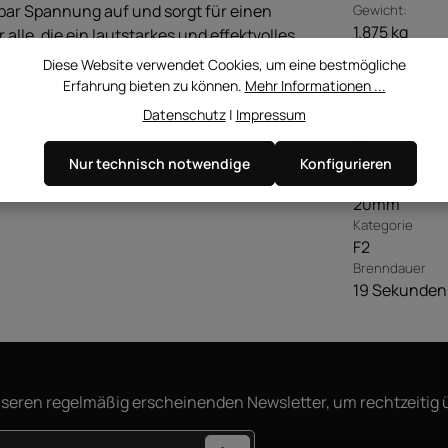
rbar Spannung auf und sorgt für einen
Gewicht:
1.875 kg
 alle, die ein lautstarkes und effektvolles
Inhalt
Diese Website verwendet Cookies, um eine bestmögliche
1 Stück
Erfahrung bieten zu können.
Mehr Informationen ...
Schussanzahl
Datenschutz
|
Impressum
36
NEM
306g
Nur technisch notwendige
Konfigurieren
Kaliber
20mm
Kategorie
F2
Brenndauer
19 Sekunden
nseren regelmäßig erscheinenden Newsletter, um rechtzeitig