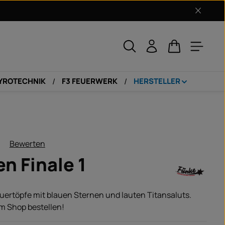
Warenkorb enth
PYROTECHNIK
F3 FEUERWERK
HERSTELLER
Bewerten
liche Bewertung von 0 von 5 Sternen
n Finale 1
uertöpfe mit blauen Sternen und lauten Titansaluts.
im Shop bestellen!