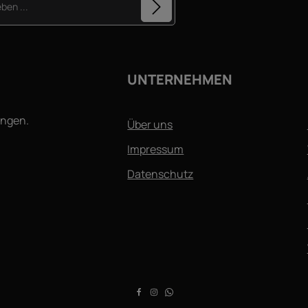
Diese Seite ist durch reCAPTCHA geschützt und es gelten d
arkierten Felder sind Pflichtfelder.
Datenschutzrichtlinie
und
Nutzungsbedingungen
.
hutzbestimmungen
zur Kenntnis
GB
gelesen und bin mit ihnen
UNTERNEHMEN
ingen.
Über uns
Impressum
Datenschutz