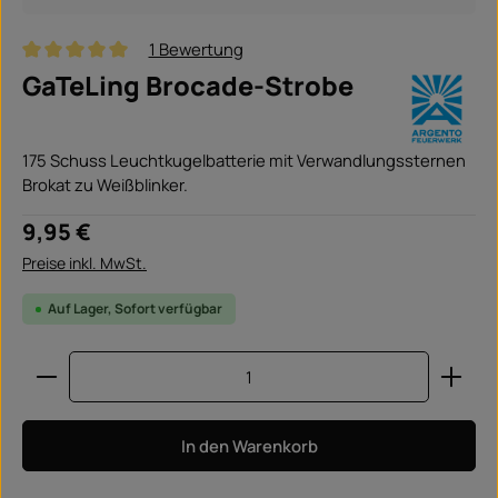
1 Bewertung
Durchschnittliche Bewertung von 5 von 5 Sternen
GaTeLing Brocade-Strobe
175 Schuss Leuchtkugelbatterie mit Verwandlungssternen
Brokat zu Weißblinker.
Regulärer Preis:
9,95 €
Preise inkl. MwSt.
Auf Lager, Sofort verfügbar
Produkt Anzahl: Gib den gewünschten Wert ein ode
In den Warenkorb