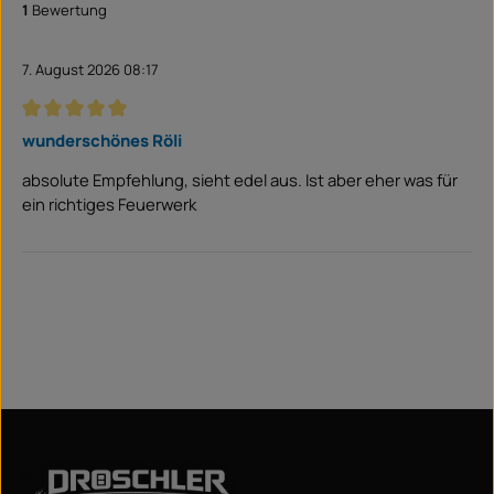
1
Bewertung
7. August 2026 08:17
Bewertung mit 5 von 5 Sternen
wunderschönes Röli
absolute Empfehlung, sieht edel aus. Ist aber eher was für
ein richtiges Feuerwerk