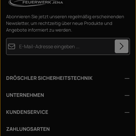
Abonnieren Sie jetzt unseren regelmäßig erscheinenden
Newsletter, um rechtzeitig über neue Produkte und
Angebote informiert zu werden.
E-Mail-Adresse*
Datenschutz
Diese Seite ist durch reCAPTCHA geschützt und es gelten die
Die mit einem Stern (*) markierten Felder sind
Datenschutzrichtlinie
und
Nutzungsbedingungen
.
Ich habe die
Datenschutzbestimmungen
zur
Pflichtfelder.
DRÖSCHLER SICHERHEITSTECHNIK
Kenntnis genommen und die
AGB
gelesen und bin mit
ihnen einverstanden.
*
UNTERNEHMEN
KUNDENSERVICE
ZAHLUNGSARTEN