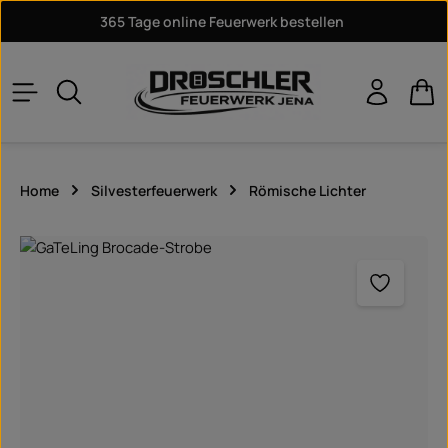
365 Tage online Feuerwerk bestellen
Zum Hauptinhalt springen
War
Home
Silvesterfeuerwerk
Römische Lichter
Bildergalerie überspringen