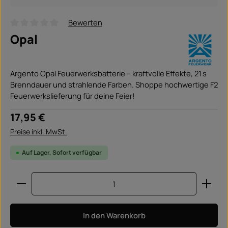
Bewerten
Durchschnittliche Bewertung von 0 von 5 Sternen
Opal
Argento Opal Feuerwerksbatterie – kraftvolle Effekte, 21 s
Brenndauer und strahlende Farben. Shoppe hochwertige F2
Feuerwerkslieferung für deine Feier!
Regulärer Preis:
17,95 €
Preise inkl. MwSt.
Auf Lager, Sofort verfügbar
Produkt Anzahl: Gib den gewünschten Wert ein ode
In den Warenkorb