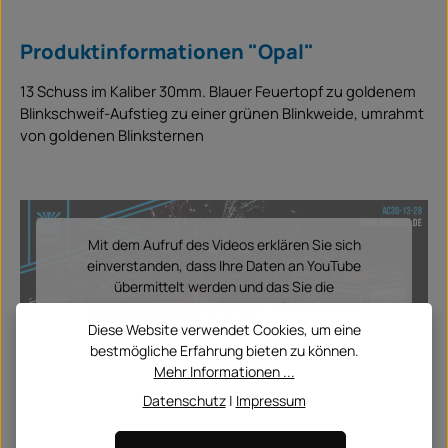
Produktinformationen "Opal"
13 Schuss im Kaliber 30mm. Blauer Feuertopf zu goldenem
Blinkschweif-Aufstieg zu einer grünen Blinkweide, umrahmt
von goldenen Blinksternen
Mit dem Aufruf des Videos erklären Sie sich
einverstanden, dass Ihre Daten an YouTube
übermittelt werden und das Sie die
Datenschutzbestimmungen
gelesen haben.
Diese Website verwendet Cookies, um eine
bestmögliche Erfahrung bieten zu können.
Mehr Informationen ...
Akzeptieren
Datenschutz
|
Impressum