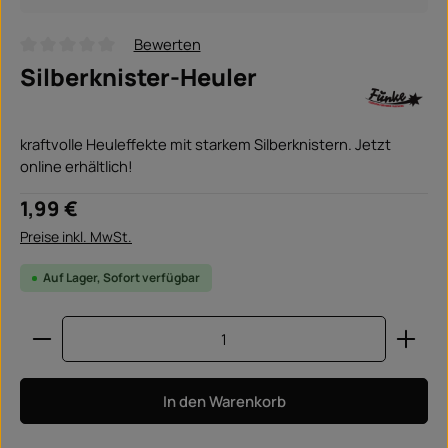
Bewerten
Durchschnittliche Bewertung von 0 von 5 Sternen
Silberknister-Heuler
kraftvolle Heuleffekte mit starkem Silberknistern. Jetzt
online erhältlich!
Regulärer Preis:
1,99 €
Preise inkl. MwSt.
Auf Lager, Sofort verfügbar
Produkt Anzahl: Gib den gewünschten Wert ein ode
In den Warenkorb