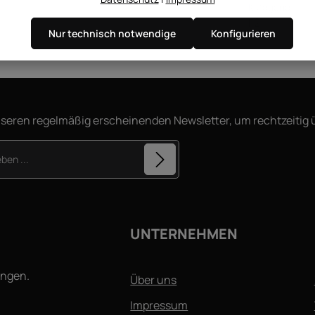
Kategorie
F2
Nur technisch notwendige
Konfigurieren
nseren regelmäßig erscheinenden Newsletter, um rechtzeitig
Diese Seite ist durch reCAPTCHA geschützt und es gelten d
arkierten Felder sind Pflichtfelder.
Datenschutzrichtlinie
und
Nutzungsbedingungen
.
hutzbestimmungen
zur Kenntnis
GB
gelesen und bin mit ihnen
UNTERNEHMEN
ingen.
Über uns
Impressum