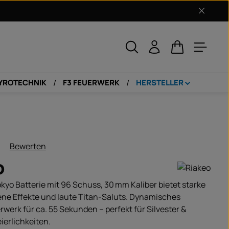
Warenkorb enth
PYROTECHNIK
F3 FEUERWERK
HERSTELLER
Bewerten
liche Bewertung von 0 von 5 Sternen
o
okyo Batterie mit 96 Schuss, 30 mm Kaliber bietet starke
ene Effekte und laute Titan-Saluts. Dynamisches
werk für ca. 55 Sekunden – perfekt für Silvester &
ierlichkeiten.