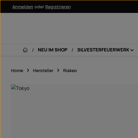
Anmelden
oder
Registrieren
um Hauptinhalt springen
Zur Hauptnavigation springen
NEU IM SHOP
SILVESTERFEUERWERK
Home
Hersteller
Riakeo
Bildergalerie überspringen