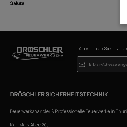
Saluts
.
Abonnieren Sie jetzt u
E-Mail-Adresse*
Datenschutz
Die mit einem Stern (*) m
Ich habe die
Datensc
DRÖSCHLER SICHERHEITSTECHNIK
genommen und die
A
einverstanden.
*
Feuerwerkshändler & Professionelle Feuerwerke in Thür
Karl Marx Allee 20,