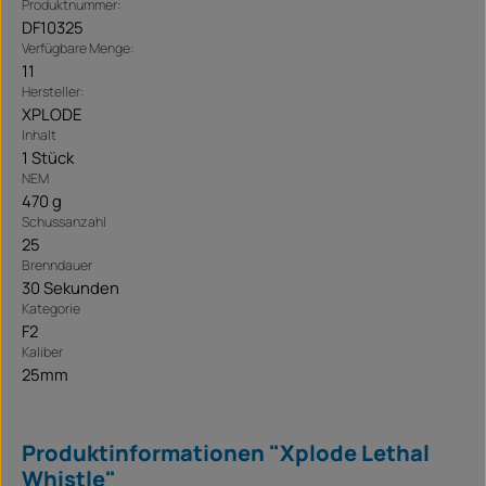
Produktnummer:
DF10325
Verfügbare Menge:
11
Hersteller:
XPLODE
Inhalt
1 Stück
NEM
470 g
Schussanzahl
25
Brenndauer
30 Sekunden
Kategorie
F2
Kaliber
25mm
Produktinformationen "Xplode Lethal
Whistle"