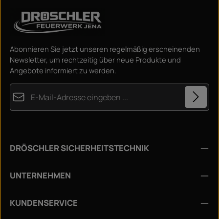
Abonnieren Sie jetzt unseren regelmäßig erscheinenden
Newsletter, um rechtzeitig über neue Produkte und
Angebote informiert zu werden.
E-Mail-Adresse*
Datenschutz
Diese Seite ist durch reCAPTCHA geschützt und es gelten die
Die mit einem Stern (*) markierten Felder sind
Datenschutzrichtlinie
und
Nutzungsbedingungen
.
Ich habe die
Datenschutzbestimmungen
zur
Pflichtfelder.
DRÖSCHLER SICHERHEITSTECHNIK
Kenntnis genommen und die
AGB
gelesen und bin mit
ihnen einverstanden.
*
UNTERNEHMEN
KUNDENSERVICE