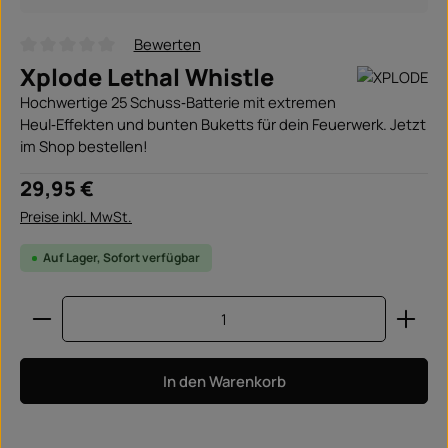
Bewerten
Durchschnittliche Bewertung von 0 von 5 Sternen
Xplode Lethal Whistle
Hochwertige 25 Schuss‑Batterie mit extremen
Heul‑Effekten und bunten Buketts für dein Feuerwerk. Jetzt
im Shop bestellen!
Regulärer Preis:
29,95 €
Preise inkl. MwSt.
Auf Lager, Sofort verfügbar
Produkt Anzahl: Gib den gewünschten Wert ein ode
In den Warenkorb