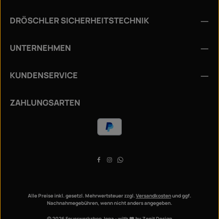
Die mit einem Stern (*) markierten Felder sind
Ich habe die
Datenschutzbestimmungen
zur
Pflichtfelder.
DRÖSCHLER SICHERHEITSTECHNIK
Kenntnis genommen und die
AGB
gelesen und bin mit
ihnen einverstanden.
*
UNTERNEHMEN
KUNDENSERVICE
ZAHLUNGSARTEN
Alle Preise inkl. gesetzl. Mehrwertsteuer zzgl.
Versandkosten
und ggf.
Nachnahmegebühren, wenn nicht anders angegeben.
© 2026 Feuerwerkshop Jena - with
by
Zenit Design