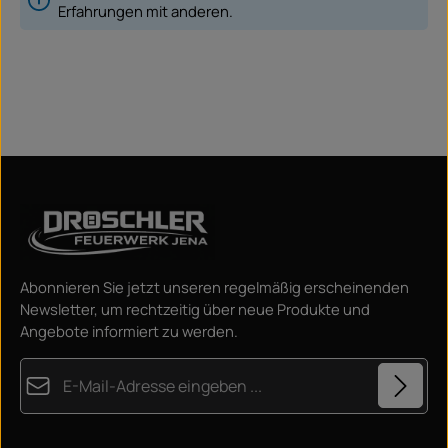
Erfahrungen mit anderen.
Abonnieren Sie jetzt unseren regelmäßig erscheinenden
Newsletter, um rechtzeitig über neue Produkte und
Angebote informiert zu werden.
E-Mail-Adresse*
Datenschutz
Diese Seite ist durch reCAPTCHA geschützt und es gelten die
Datenschutzrichtlinie
und
Nutzungsbedingungen
.