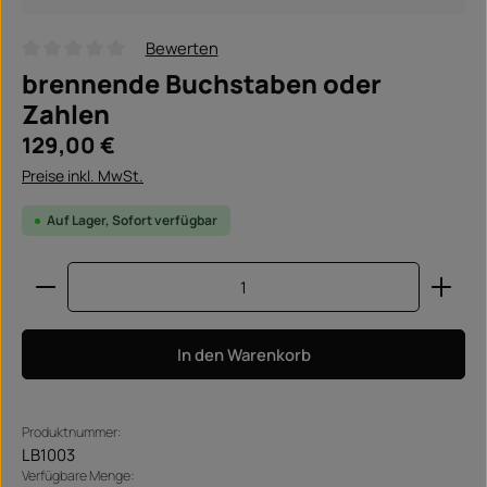
Bewerten
Durchschnittliche Bewertung von 0 von 5 Sternen
brennende Buchstaben oder
Zahlen
Regulärer Preis:
129,00 €
Preise inkl. MwSt.
Auf Lager, Sofort verfügbar
Produkt Anzahl: Gib den gewünschten Wert ein ode
In den Warenkorb
Produktnummer:
LB1003
Verfügbare Menge: