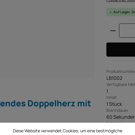
Auf Lager, S
Produkt 
Produktnumme
LB1002
Verfügbare Me
1
Inhalt
endes Doppelherz mit
1 Stück
Brenndauer
60 Sekunde
Kategorie
nlichtern sowie 2 T1 Vulkane.
T1
Diese Website verwendet Cookies, um eine bestmögliche