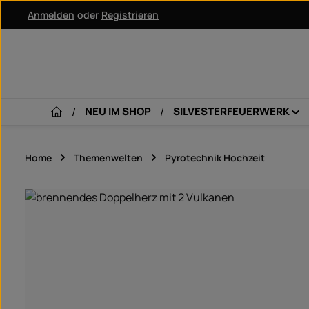
Anmelden
oder
Registrieren
um Hauptinhalt springen
Zur Hauptnavigation springen
NEU IM SHOP
SILVESTERFEUERWERK
Home
Themenwelten
Pyrotechnik Hochzeit
Bildergalerie überspringen