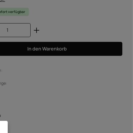
ofort verfügbar
Anzahl: Gib den gewünschten Wert ein od
In den Warenkorb
r:
nge:
n