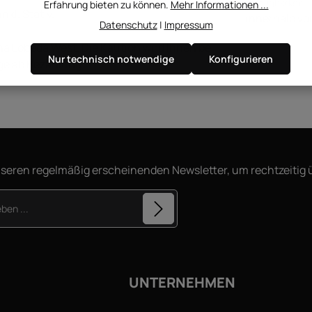
Verfügbarkeit
Erfahrung bieten zu können.
Mehr Informationen ...
nkl. Stativ.
innerhalb v
Datenschutz
|
Impressum
na Lobeda West. Die Kaution wird Ihnen bei
Nur technisch notwendige
Konfigurieren
ge ab Bezahlung.
nseren regelmäßig erscheinenden Newsletter, um rechtzeitig
Diese Seite ist durch reCAPTCHA geschützt und es gelten d
arkierten Felder sind Pflichtfelder.
Datenschutzrichtlinie
und
Nutzungsbedingungen
.
hutzbestimmungen
zur Kenntnis
GB
gelesen und bin mit ihnen
UNTERNEHMEN