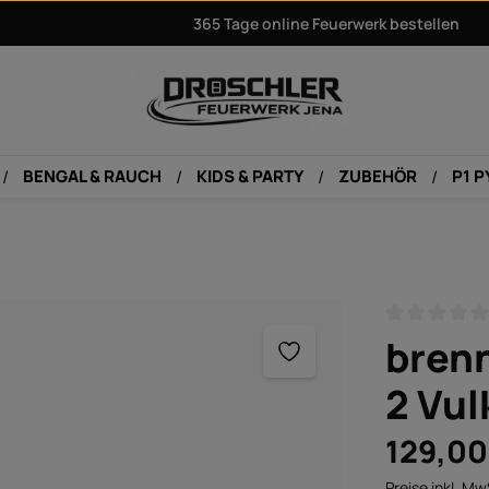
365 Tage online Feuerwerk bestellen
BENGAL & RAUCH
KIDS & PARTY
ZUBEHÖR
P1 
Durchschnitt
bren
2 Vu
Regulärer Pre
129,00
Preise inkl. Mw