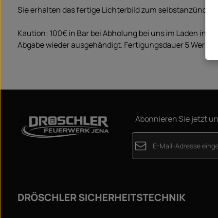
Sie erhalten das fertige Lichterbild zum selbstanzünden i
Kaution: 100€ in Bar bei Abholung bei uns im Laden in Je
Abgabe wieder ausgehändigt. Fertigungsdauer 5 Werkta
Abonnieren Sie jetzt u
E-Mail-Adresse*
Datenschutz
Die mit einem Stern (*) m
Ich habe die
Datensc
DRÖSCHLER SICHERHEITSTECHNIK
genommen und die
A
einverstanden.
*